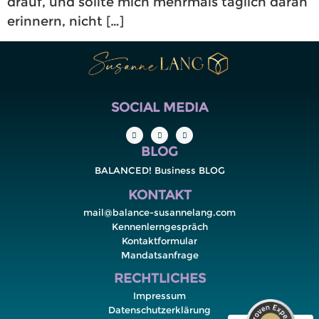
drauf, und sollte mich mehrmals täglich daran
erinnern, nicht […]
SOCIAL MEDIA
BLOG
BALANCED! Business BLOG
KONTAKT
mail@balance-susannelang.com
Kennenlerngespräch
Kontaktformular
Kundenbewertungen und Erfahrungen zu
Susanne Lang Beratung
Mandatsanfrage
RECHTLICHES
SEHR GUT
%
100
Impressum
Empfehlungen auf
Datenschutzerklärung
ProvenExpert.com
5,00
/
4,98